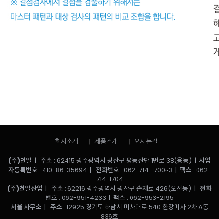
회사소개
제품소개
오시는길
(주)천일
|
주소
: 62415 광주광역시 광산구 평동산단 1번로 38(용동) |
사업
자등록번호
: 410-86-35694 |
전화번호
: 062-714-1700~3 |
팩스
: 062-
714-1704
(주)천일산업
|
주소
: 62216 광주광역시 광산구 손재로 426(오선동) |
전화
번호
: 062-951-4233 |
팩스
: 062-953-2195
서울 사무소
|
주소
: 12925 경기도 하남시 미사대로 540 한강미사 2차 A동
836호